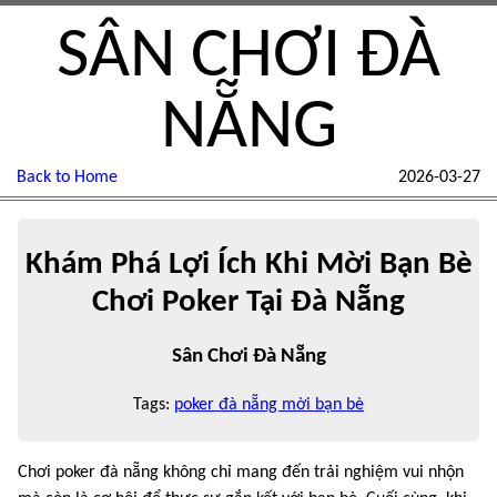
SÂN CHƠI ĐÀ
NẴNG
Back to Home
2026-03-27
Khám Phá Lợi Ích Khi Mời Bạn Bè
Chơi Poker Tại Đà Nẵng
Sân Chơi Đà Nẵng
Tags:
poker đà nẵng mời bạn bè
Chơi poker đà nẵng không chỉ mang đến trải nghiệm vui nhộn