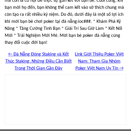
mà còn là cơ hội để thực sự gắn kết với bạn bè. Cuối cùng, khi
bạn mời họ đến, bạn không thể cam kết vào sở thích chung mà
còn tạo ra rất nhiều kỷ niệm. Do đó, dưới đây là một số lợi ích
khi mời bạn bè chơi poker tại đà nẵng:ioc###. * Khám Phá Kỹ
Năng * Tăng Cường Tình Bạn * Giải Trí Sau Giờ Làm * Kết Nối
Mới * Trải Nghiệm Mới Mẻ. Mời bạn bè poker đà nẵng cùng
thay đổi cuộc đời bạn!
← Đà Nẵng Đóng Staking và Kết
Link Giới Thiệu Poker Việt
Thúc Staking: Những Điều Cần Biết
Nam: Tham Gia Nhóm
Trong Thời Gian Gần Đây
Poker Việt Nam Uy Tín →